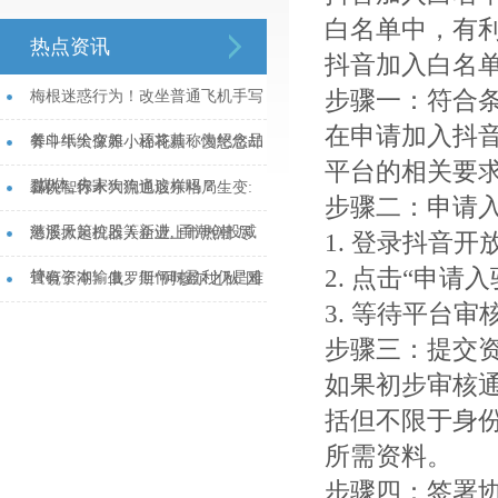
白名单中，有
热点资讯
抖音加入白名
步骤一：符合
梅根迷惑行为！改坐普通飞机手写
在申请加入抖
餐巾纸给空姐，还将其称为纪念品
养斗牛犬像养小棉花糖，慢悠悠却
平台的相关要
_媒体_夫人...
黏人，你家狗狗也这样吗？...
喜悦智行十大流通股东格局生变:
步骤二：申请
慈溪天策控股等新进, 甬潮创投减
港股掀起机器人企业上市热潮 尽
1. 登录抖音
2. 点击“申
持...
管有资本输血，但何时盈利仍是难
《镜子湖》俄罗斯“阿穆尔之秋”国
3. 等待平台
题...
际电影节获奖...
步骤三：提交
如果初步审核
括但不限于身
所需资料。
步骤四：签署