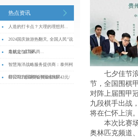
热点资讯
人造的打卡点？大理的理想邦...
2024国庆旅游热翻天, 全国人民“说
走就走”成新风尚...
导航定位厂家...
智慧海洋战略服务提供商：泰州柯
七夕佳节浪漫
普尼助力国家海洋领域发展...
8月27日老庙黄金黄金价格743元/
节，全国围棋
克...
对阵上届围甲
九段棋手出战
将在仁怀上演
本次比赛场地
奥林匹克频道