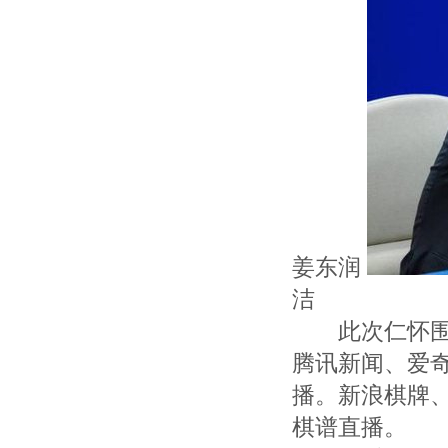
姜东润
洁
此次仁怀围甲
腾讯新闻、爱
播。新浪棋牌
棋谱直播。