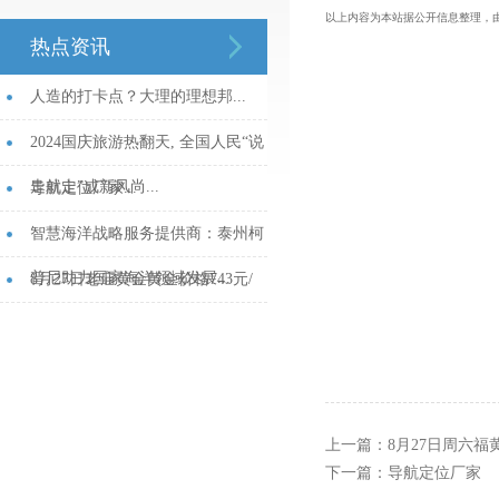
以上内容为本站据公开信息整理，
热点资讯
人造的打卡点？大理的理想邦...
2024国庆旅游热翻天, 全国人民“说
走就走”成新风尚...
导航定位厂家...
智慧海洋战略服务提供商：泰州柯
普尼助力国家海洋领域发展...
8月27日老庙黄金黄金价格743元/
克...
上一篇：
8月27日周六福黄
下一篇：
导航定位厂家