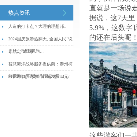
直就是一场说
热点资讯
据说，这7天里
5.9%，这数
人造的打卡点？大理的理想邦...
的还在后头呢
2024国庆旅游热翻天, 全国人民“说
走就走”成新风尚...
导航定位厂家...
智慧海洋战略服务提供商：泰州柯
普尼助力国家海洋领域发展...
8月27日老庙黄金黄金价格743元/
克...
这些游客们一共花