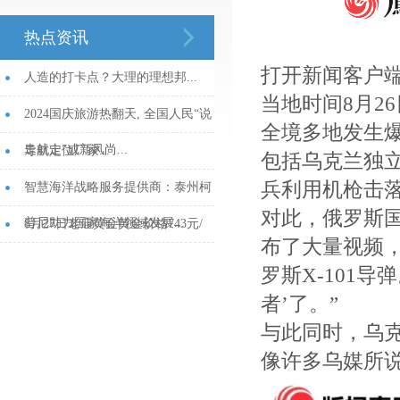
热点资讯
打开新闻客户端
人造的打卡点？大理的理想邦...
当地时间8月2
2024国庆旅游热翻天, 全国人民“说
全境多地发生
走就走”成新风尚...
导航定位厂家...
包括乌克兰独
兵利用机枪击
智慧海洋战略服务提供商：泰州柯
对此，俄罗斯
普尼助力国家海洋领域发展...
8月27日老庙黄金黄金价格743元/
布了大量视频
克...
罗斯X-101
者’了。”
与此同时，乌
像许多乌媒所