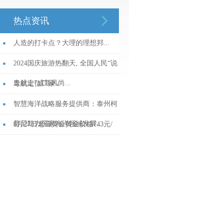
热点资讯
人造的打卡点？大理的理想邦...
2024国庆旅游热翻天, 全国人民“说
走就走”成新风尚...
导航定位厂家...
智慧海洋战略服务提供商：泰州柯
普尼助力国家海洋领域发展...
8月27日老庙黄金黄金价格743元/
克...